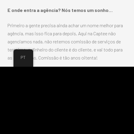
E onde entra a agência? Nós temos um sonho…
Primeiro a gente precisa ainda achar um nome melhor para
agência, mas isso fica para depois. Aqui na Captee não
agenciamos nada, não retemos comissão de serviços de
terceiros, o dinheiro do cliente é do cliente, e vai todo para
PT
as campanhas. Comissão é tão anos oitenta!
Uma parceria como a Captee deveria trazer sua vasta
experiência e sua rede multidisciplinar para apoiar seus
clientes no desenvolvimento da estratégia, aplicando
técnicas proprietárias e avançadas de pesquisa, ideação,
design, processos, para ajudar os negócios a se tornarem
mais competitivo.
Durante o processo, um modelo híbrido de mentoria,